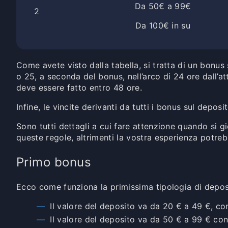
Da 50€ a 99€
2
Da 100€ in su
Come avete visto dalla tabella, si tratta di un bonus 
o 25, a seconda del bonus, nell’arco di 24 ore dall’a
deve essere fatto entro 48 ore.
Infine, le vincite derivanti da tutti i bonus sul depos
Sono tutti dettagli a cui fare attenzione quando si g
queste regole, altrimenti la vostra esperienza potreb
Primo bonus
Ecco come funziona la primissima tipologia di deposit
Il valore del deposito va da 20 € a 49 €, con
Il valore del deposito va da 50 € a 99 € con