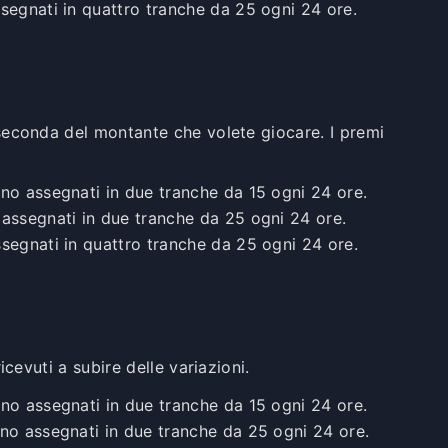
assegnati in quattro tranche da 25 ogni 24 ore.
 seconda del montante che volete giocare. I premi
gono assegnati in due tranche da 15 ogni 24 ore.
o assegnati in due tranche da 25 ogni 24 ore.
assegnati in quattro tranche da 25 ogni 24 ore.
cevuti a subire delle variazioni.
gono assegnati in due tranche da 15 ogni 24 ore.
gono assegnati in due tranche da 25 ogni 24 ore.