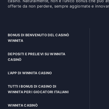
casinò. Naturalmente, non è l’unico bonus che può attir
offerte da non perdere, sempre aggiornate e innovan
BONUS DI BENVENUTO DEL CASINÒ
WINNITA
DEPOSITI E PRELIEVI SU WINNITA
CASINÒ
L’APP DI WINNITA CASINO
TUTTI I BONUS DI CASINO DI
WINNITA PER I GIOCATORI ITALIANI
WINNITA CASINÒ