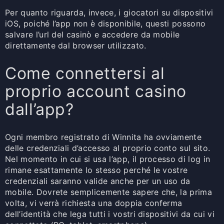
Per quanto riguarda, invece, i giocatori su dispositivi
iOS, poiché l’app non è disponibile, questi possono
salvare l’url del casinò e accedere da mobile
direttamente dal browser utilizzato.
Come connettersi al
proprio account casino
dall’app?
Ogni membro registrato di Winnita ha ovviamente
delle credenziali d’accesso al proprio conto sul sito.
Nel momento in cui si usa l’app, il processo di log in
rimane esattamente lo stesso perché le vostre
credenziali saranno valide anche per un uso da
mobile. Dovrete semplicemente sapere che, la prima
volta, vi verrà richiesta una doppia conferma
dell’identità che lega tutti i vostri dispositivi da cui vi