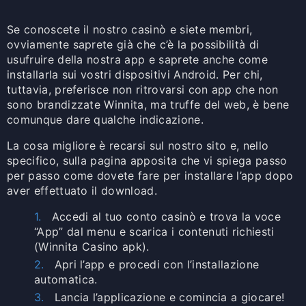
Se conoscete il nostro casinò e siete membri,
ovviamente saprete già che c’è la possibilità di
usufruire della nostra app e saprete anche come
installarla sui vostri dispositivi Android. Per chi,
tuttavia, preferisce non ritrovarsi con app che non
sono brandizzate Winnita, ma truffe del web, è bene
comunque dare qualche indicazione.
La cosa migliore è recarsi sul nostro sito e, nello
specifico, sulla pagina apposita che vi spiega passo
per passo come dovete fare per installare l’app dopo
aver effettuato il download.
Accedi al tuo conto casinò e trova la voce
“App” dal menu e scarica i contenuti richiesti
(Winnita Casino apk).
Apri l’app e procedi con l’installazione
automatica.
Lancia l’applicazione e comincia a giocare!